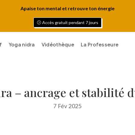
Apaise ton mental et retrouve ton énergie
Accès gratuit pendant 7 jours
f
Yoga nidra
Vidéothèque
La Professeure
ra – ancrage et stabilité 
7 Fév 2025