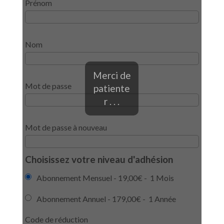
Prénom
Nom
Merci de
Mot de passe
patiente
r . . .
Mot de passe à nouveau
Choisissez votre niveau d'adhésion
Abonnement Mensuel
-
19,00€
-
1 Mois
Abonnement Annuel
-
179,00€
-
1 Année
Code de réduction